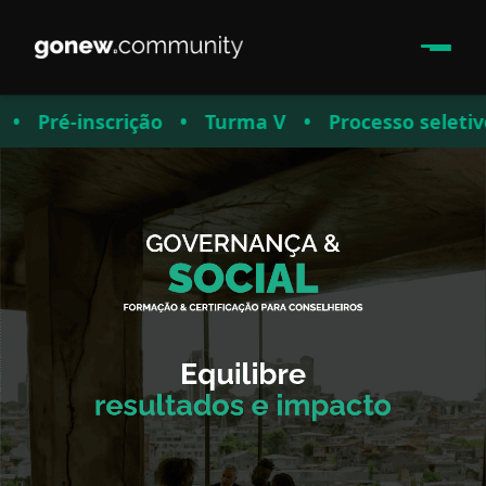
é-inscrição
•
Turma V
•
Processo seletivo
•