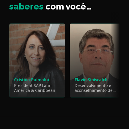
saberes
com você…
Cristina Palmaka
Flavio Siniscalchi
President SAP Latin
Desenvolvimento e
America & Caribbean
aconselhamento de
executivos nível C.
Conselheiro de
Administração e
Consultivo. Foco em
estratégia , inovação e
desenvolvimento de
negócios e